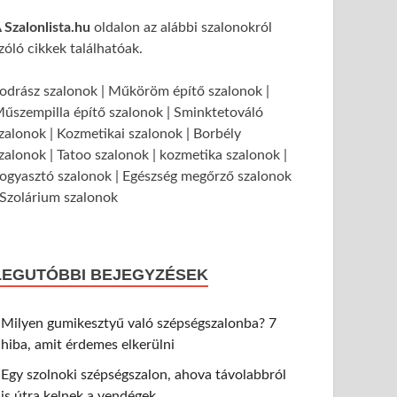
 Szalonlista.hu
oldalon az alábbi szalonokról
zóló cikkek találhatóak.
odrász szalonok | Műköröm építő szalonok |
űszempilla építő szalonok | Sminktetováló
zalonok | Kozmetikai szalonok | Borbély
zalonok | Tatoo szalonok | kozmetika szalonok |
ogyasztó szalonok | Egészség megőrző szalonok
 Szolárium szalonok
LEGUTÓBBI BEJEGYZÉSEK
Milyen gumikesztyű való szépségszalonba? 7
hiba, amit érdemes elkerülni
Egy szolnoki szépségszalon, ahova távolabbról
is útra kelnek a vendégek