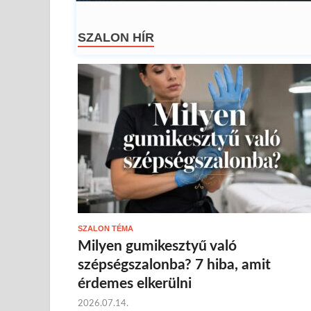
SZALON HÍR
SZALON TÉMA
Milyen gumikesztyű való
szépségszalonba? 7 hiba, amit
érdemes elkerülni
2026.07.14.