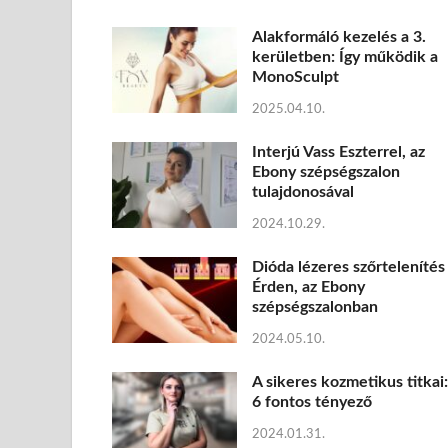
Alakformáló kezelés a 3.
kerületben: Így működik a
MonoSculpt
2025.04.10.
Interjú Vass Eszterrel, az
Ebony szépségszalon
tulajdonosával
2024.10.29.
Dióda lézeres szőrtelenítés
Érden, az Ebony
szépségszalonban
2024.05.10.
A sikeres kozmetikus titkai:
6 fontos tényező
2024.01.31.