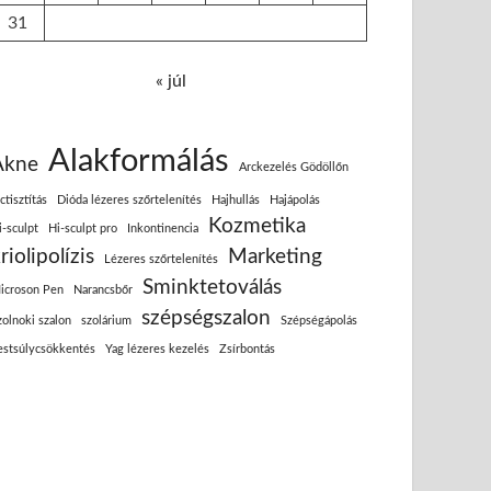
31
« júl
Alakformálás
Akne
Arckezelés Gödöllőn
ctisztítás
Dióda lézeres szőrtelenítés
Hajhullás
Hajápolás
Kozmetika
i-sculpt
Hi-sculpt pro
Inkontinencia
riolipolízis
Marketing
Lézeres szőrtelenítés
Sminktetoválás
icroson Pen
Narancsbőr
szépségszalon
zolnoki szalon
szolárium
Szépségápolás
estsúlycsökkentés
Yag lézeres kezelés
Zsírbontás