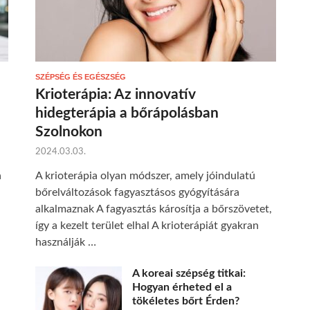
SZÉPSÉG ÉS EGÉSZSÉG
Krioterápia: Az innovatív
hidegterápia a bőrápolásban
Szolnokon
2024.03.03.
a
A krioterápia olyan módszer, amely jóindulatú
bőrelváltozások fagyasztásos gyógyítására
alkalmaznak A fagyasztás károsítja a bőrszövetet,
így a kezelt terület elhal A krioterápiát gyakran
használják …
A koreai szépség titkai:
Hogyan érheted el a
tökéletes bőrt Érden?