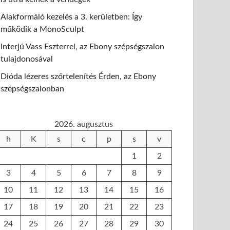
Alakformáló kezelés a 3. kerületben: Így
működik a MonoSculpt
Interjú Vass Eszterrel, az Ebony szépségszalon
tulajdonosával
Dióda lézeres szőrtelenítés Érden, az Ebony
szépségszalonban
2026. augusztus
h
K
s
c
p
s
v
1
2
3
4
5
6
7
8
9
10
11
12
13
14
15
16
17
18
19
20
21
22
23
24
25
26
27
28
29
30