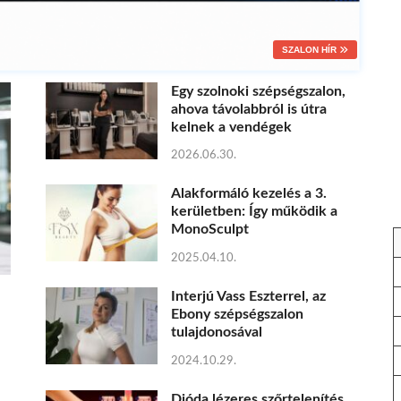
SZALON HÍR
Egy szolnoki szépségszalon,
ahova távolabbról is útra
kelnek a vendégek
2026.06.30.
Alakformáló kezelés a 3.
kerületben: Így működik a
MonoSculpt
2025.04.10.
Interjú Vass Eszterrel, az
Ebony szépségszalon
tulajdonosával
2024.10.29.
Dióda lézeres szőrtelenítés