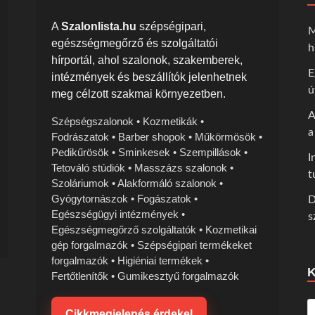
A
Szalonlista.hu
szépségipari,
M
egészségmegőrző és szolgáltatói
h
hírportál, ahol szalonok, szakemberek,
E
intézmények és beszállítók jelenhetnek
ú
meg célzott szakmai környezetben.
A
Szépségszalonok • Kozmetikák •
a
Fodrászatok • Barber shopok • Műkörmösök •
Pedikűrösök • Sminkesek • Szempillások •
I
Tetováló stúdiók • Masszázs szalonok •
t
Szoláriumok • Alakformáló szalonok •
Gyógytornászok • Fogászatok •
D
Egészségügyi intézmények •
s
Egészségmegőrző szolgáltatók • Kozmetikai
gép forgalmazók • Szépségipari termékeket
forgalmazók • Higiéniai termékek •
Fertőtlenítők • Gumikesztyű forgalmazók
Cikkmegjelenés érdekel