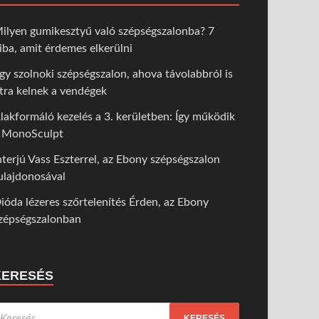
ilyen gumikesztyű való szépségszalonba? 7
iba, amit érdemes elkerülni
gy szolnoki szépségszalon, ahova távolabbról is
tra kelnek a vendégek
lakformáló kezelés a 3. kerületben: Így működik
 MonoSculpt
nterjú Vass Eszterrel, az Ebony szépségszalon
ulajdonosával
ióda lézeres szőrtelenítés Érden, az Ebony
zépségszalonban
KERESÉS