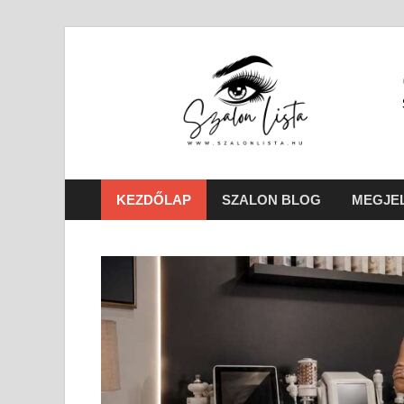
KEZDŐLAP
SZALON BLOG
MEGJEL