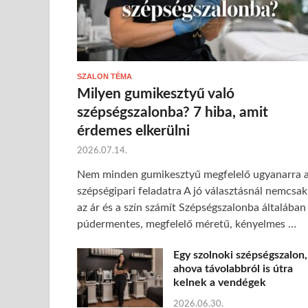
SZALON TÉMA
Milyen gumikesztyű való
szépségszalonba? 7 hiba, amit
érdemes elkerülni
2026.07.14.
Nem minden gumikesztyű megfelelő ugyanarra 
szépségipari feladatra A jó választásnál nemcsak
az ár és a szín számít Szépségszalonba általában
púdermentes, megfelelő méretű, kényelmes …
Egy szolnoki szépségszalon,
ahova távolabbról is útra
kelnek a vendégek
2026.06.30.