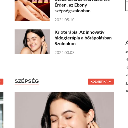
Érden, az Ebony
a
szépségszalonban
2024.05.10.
Krioterápia: Az innovatív
hidegterápia a bőrápolásban
Szolnokon
ar
2024.03.03.
H
k
M
SZÉPSÉG
KOZMETIKA
S
T